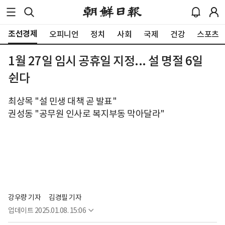
조선경제
오피니언
정치
사회
국제
건강
스포츠
1월 27일 임시 공휴일 지정... 설 명절 6일
쉰다
최상목 "설 민생 대책 곧 발표"
권성동 "공무원 인사로 복지부동 막아달라"
강우량 기자
김경필 기자
업데이트
2025.01.08. 15:06