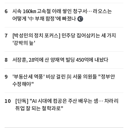
6
시속 160㎞ 고속철 아래 쌓인 청구서… 라오스는
어떻게 '中 부채 함정'에 빠졌나
7
[박성민의 정치 포커스] 민주당 집어삼키는 세 가지
'강박의 늪'
8
서장훈, 28억에 산 양재역 빌딩 450억에 내놨다
9
'부동산세 역풍' 비상 걸린 與 서울 의원들 "정부안
수정해야"
10
[단독] "AI 시대에 컴공은 주산 배우는 셈… 차라리
취업 잘 되는 철학과로"