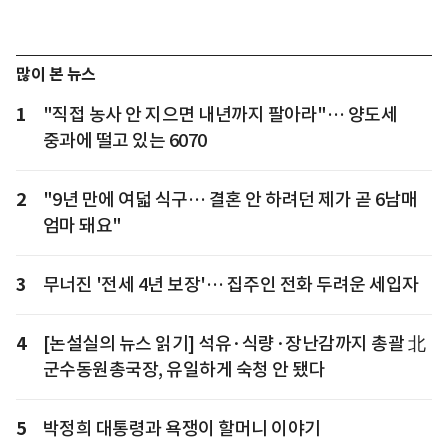
많이 본 뉴스
1
"직접 농사 안 지으면 내년까지 팔아라"… 양도세
중과에 떨고 있는 6070
2
"9년 만에 여덟 식구… 결혼 안 하려던 제가 곧 6남매
엄마 돼요"
3
무너진 '전세 4년 보장'… 집주인 전화 두려운 세입자
4
[논설실의 뉴스 읽기] 석유·식량·장난감까지 총괄 北
군수동원총국장, 유일하게 숙청 안 됐다
5
박정희 대통령과 욕쟁이 할머니 이야기