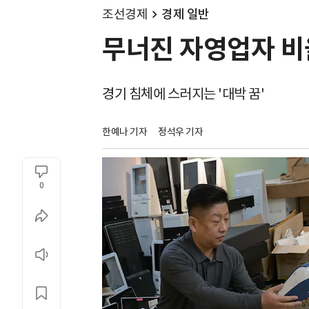
조선경제
경제 일반
무너진 자영업자 비율
경기 침체에 스러지는 '대박 꿈'
한예나 기자
정석우 기자
0