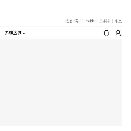
신문구독
|
English
|
日本語
|
中文
콘텐츠판