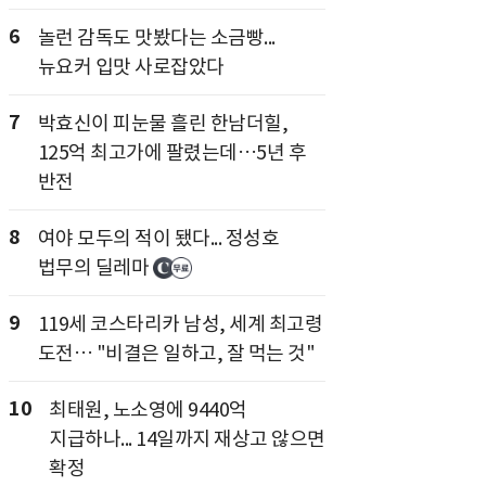
6
놀런 감독도 맛봤다는 소금빵...
뉴요커 입맛 사로잡았다
7
박효신이 피눈물 흘린 한남더힐,
125억 최고가에 팔렸는데…5년 후
반전
8
여야 모두의 적이 됐다... 정성호
법무의 딜레마
9
119세 코스타리카 남성, 세계 최고령
도전… "비결은 일하고, 잘 먹는 것"
10
최태원, 노소영에 9440억
지급하나... 14일까지 재상고 않으면
확정