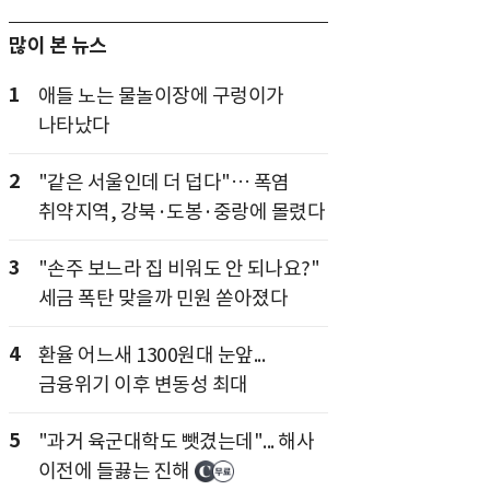
많이 본 뉴스
1
애들 노는 물놀이장에 구렁이가
나타났다
2
"같은 서울인데 더 덥다"… 폭염
취약지역, 강북·도봉·중랑에 몰렸다
3
"손주 보느라 집 비워도 안 되나요?"
세금 폭탄 맞을까 민원 쏟아졌다
4
환율 어느새 1300원대 눈앞...
금융위기 이후 변동성 최대
5
"과거 육군대학도 뺏겼는데"... 해사
이전에 들끓는 진해