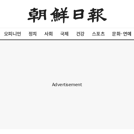
오피니언
정치
사회
국제
건강
스포츠
문화·연예