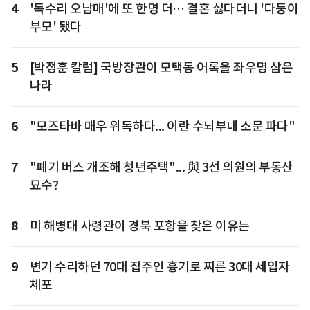
4
'독수리 오남매'에 또 한명 더… 결혼 싫다더니 '다둥이
부모' 됐다
5
[박정훈 칼럼] 국방장관이 모택동 어록을 좌우명 삼은
나라
6
"모즈타바 매우 위독하다... 이란 수뇌부내 소문 파다"
7
"폐기 버스 개조해 청년주택"... 與 3선 의원의 부동산
묘수?
8
미 해병대 사령관이 경북 포항을 찾은 이유는
9
변기 수리하던 70대 집주인 흉기로 찌른 30대 세입자
체포