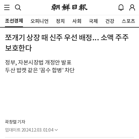
조선경제
오피니언
정치
사회
국제
건강
스포츠
쪼개기 상장 때 신주 우선 배정... 소액 주주
보호한다
정부, 자본시장법 개정안 발표
두산 밥캣 같은 '꼼수 합병' 차단
곽창렬 기자
업데이트
2024.12.03. 01:04