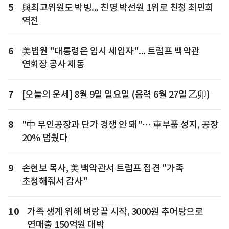
5
與최고위원도 박빙... 친명 박선원 1위로 친청 최민희
역전
6
美법원 "대통령은 임시 세입자"... 트럼프 백악관
연회장 공사 제동
7
[오늘의 운세] 8월 9일 일요일 (음력 6월 27일 乙卯)
8
"中 무인공장과 단가 경쟁 안 돼"… 車부품 성지, 공장
20% 멈췄다
9
손현보 목사, 美 백악관서 트럼프 접견 "가족
초청해줘서 감사"
10
가족 생계 위해 벼랑끝 시작, 3000원 추어탕으로
연매출 150억원 대박