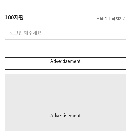
100자평
도움말
삭제기준