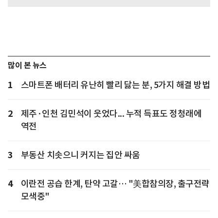
많이 본 뉴스
1
스마트폰 배터리 유난히 빨리 닳는 분, 5가지 해결 방법
2
제주·인천 김민석이 웃었다... 누적 득표도 정청래에
역전
3
부동산 치솟으니 커지는 집안 싸움
4
이란전 공습 한계, 탄약 고갈… "美합참의장, 출구전략
모색중"