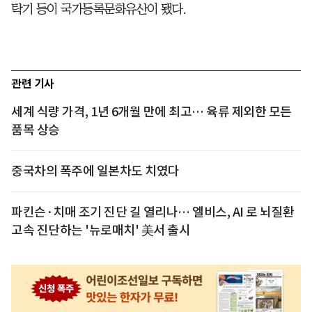
탁기 등이 국가등록문화유산이 됐다.
관련 기사
세계 식량 가격, 1년 6개월 만에 최고… 육류 제외한 모든
품목 상승
중국차의 폭주에 일본차도 치였다
파킨슨·치매 조기 진단 길 열리나… 엘비스, AI 로 뇌질환
고속 진단하는 '뉴로매치' 美서 출시