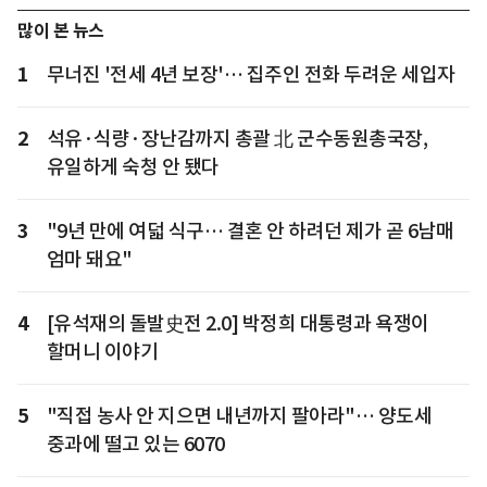
많이 본 뉴스
1
무너진 '전세 4년 보장'… 집주인 전화 두려운 세입자
2
석유·식량·장난감까지 총괄 北 군수동원총국장,
유일하게 숙청 안 됐다
3
"9년 만에 여덟 식구… 결혼 안 하려던 제가 곧 6남매
엄마 돼요"
4
[유석재의 돌발史전 2.0] 박정희 대통령과 욕쟁이
할머니 이야기
5
"직접 농사 안 지으면 내년까지 팔아라"… 양도세
중과에 떨고 있는 6070