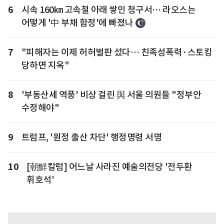
6
시속 160㎞ 고속철 아래 쌓인 청구서… 라오스는
어떻게 '中 부채 함정'에 빠졌나
7
"피해자는 이제 허허벌판 섰다… 친족성폭력·스토킹
당하면 지옥"
8
'부동산세 역풍' 비상 걸린 與 서울 의원들 "정부안
수정해야"
9
트럼프, '원정 출산 차단' 행정명령 서명
10
[朝鮮칼럼] 어느날 사라진 예술의전당 '전두환
휘호석'