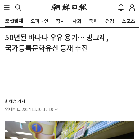
조선경제
오피니언
정치
사회
국제
건강
스포츠
50년된 바나나 우유 용기… 빙그레,
국가등록문화유산 등재 추진
최혜승 기자 
업데이트
2024.11.10. 12:10