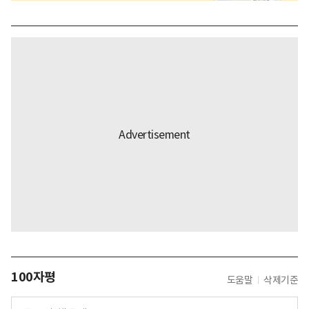
100자평
도움말
삭제기준