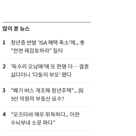
많이 본 뉴스
1
청년층 반발 'ISA 혜택 축소'에... 李
"전면 재검토하라" 질타
2
'독수리 오남매'에 또 한명 더… 결혼
싫다더니 '다둥이 부모' 됐다
3
"폐기 버스 개조해 청년주택"... 與
3선 의원의 부동산 묘수?
4
"모즈타바 매우 위독하다... 이란
수뇌부내 소문 파다"