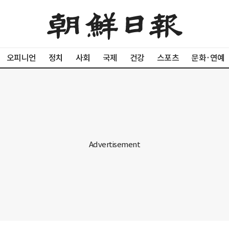
오피니언
정치
사회
국제
건강
스포츠
문화·연예