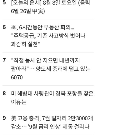
5
[오늘의 운세] 8월 8일 토요일 (음력
6월 26일 甲寅)
6
李, 6시간동안 부동산 회의...
"주택공급, 기존 사고방식 벗어나
과감히 실천"
7
"직접 농사 안 지으면 내년까지
팔아라"… 양도세 중과에 떨고 있는
6070
8
미 해병대 사령관이 경북 포항을 찾은
이유는
9
美 고용 충격, 7월 일자리 2만3000개
감소… '9월 금리 인상' 제동 걸리나