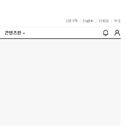
신문구독
|
English
|
日本語
|
中文
콘텐츠판