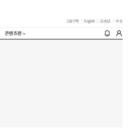
신문구독
|
English
|
日本語
|
中文
콘텐츠판