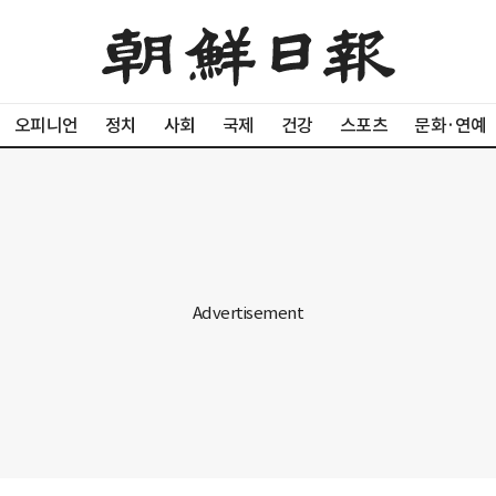
오피니언
정치
사회
국제
건강
스포츠
문화·연예