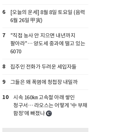
6
[오늘의 운세] 8월 8일 토요일 (음력
6월 26일 甲寅)
7
"직접 농사 안 지으면 내년까지
팔아라"… 양도세 중과에 떨고 있는
6070
8
집주인 전화가 두려운 세입자들
9
그들은 왜 폭염에 청첩장 내밀까
10
시속 160㎞ 고속철 아래 쌓인
청구서… 라오스는 어떻게 '中 부채
함정'에 빠졌나