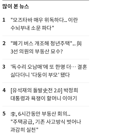
많이 본 뉴스
1
"모즈타바 매우 위독하다... 이란
수뇌부내 소문 파다"
2
"폐기 버스 개조해 청년주택"... 與
3선 의원의 부동산 묘수?
3
'독수리 오남매'에 또 한명 더… 결혼
싫다더니 '다둥이 부모' 됐다
4
[유석재의 돌발史전 2.0] 박정희
대통령과 욕쟁이 할머니 이야기
5
李, 6시간동안 부동산 회의...
"주택공급, 기존 사고방식 벗어나
과감히 실천"