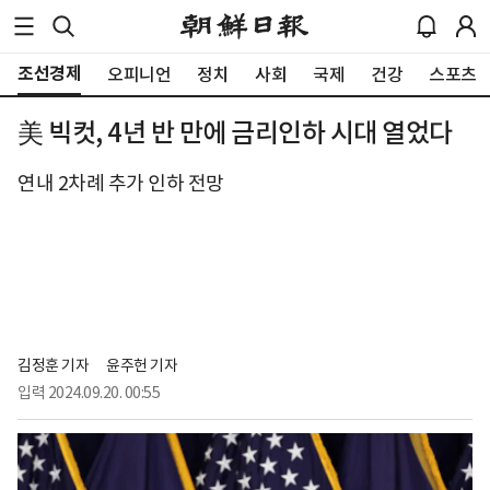
조선경제
오피니언
정치
사회
국제
건강
스포츠
美 빅컷, 4년 반 만에 금리인하 시대 열었다
연내 2차례 추가 인하 전망
김정훈 기자
윤주헌 기자
입력
2024.09.20. 00:55