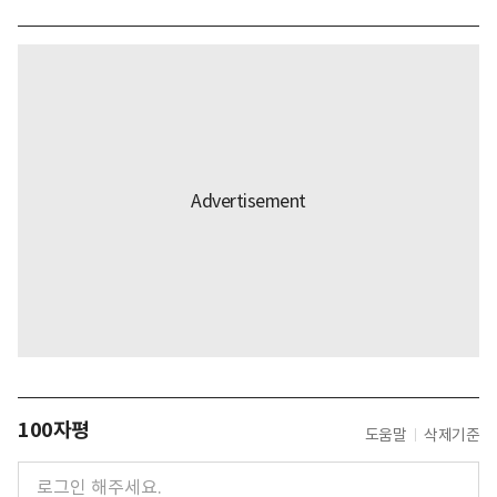
100자평
도움말
삭제기준