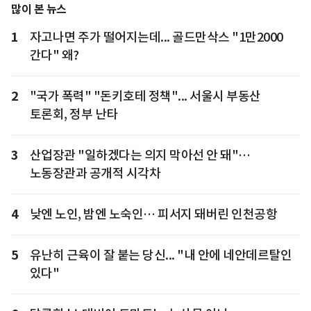
많이 본 뉴스
1
자고나면 주가 떨어지는데... 골드만삭스 "1만2000
간다" 왜?
2
"국가 폭력" "돈키호테 정책"... 서울시 부동산
토론회, 정부 난타
3
산업장관 "일하겠다는 의지 막아선 안 돼"…
노동장관과 공개적 시각차
4
낮엔 노인, 밤엔 노숙인… 피서지 돼버린 인천공항
5
유난히 근육이 잘 붙는 당신... "내 안에 네안데르탈인
있다"