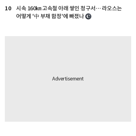
10
시속 160㎞ 고속철 아래 쌓인 청구서… 라오스는
어떻게 '中 부채 함정'에 빠졌나