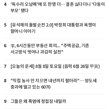
4
'독수리 오남매'에 또 한명 더… 결혼 싫다더니 '다둥이
부모' 됐다
5
[유석재의 돌발史전 2.0] 박정희 대통령과 욕쟁이
할머니 이야기
6
李, 6시간동안 부동산 회의... "주택공급, 기존
사고방식 벗어나 과감히 실천"
7
[오늘의 운세] 8월 8일 토요일 (음력 6월 26일 甲寅)
8
"직접 농사 안 지으면 내년까지 팔아라"… 양도세
중과에 떨고 있는 6070
9
그들은 왜 폭염에 청첩장 내밀까