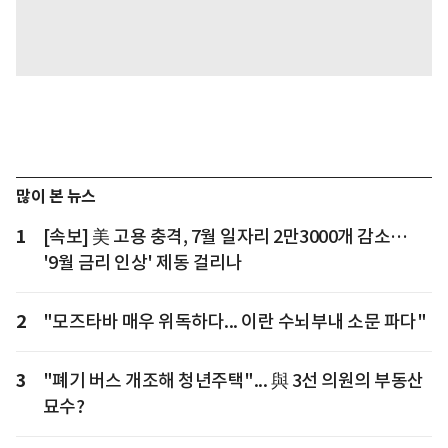
많이 본 뉴스
1
[속보] 美 고용 충격, 7월 일자리 2만3000개 감소…
'9월 금리 인상' 제동 걸리나
2
"모즈타바 매우 위독하다... 이란 수뇌부내 소문 파다"
3
"폐기 버스 개조해 청년주택"... 與 3선 의원의 부동산
묘수?