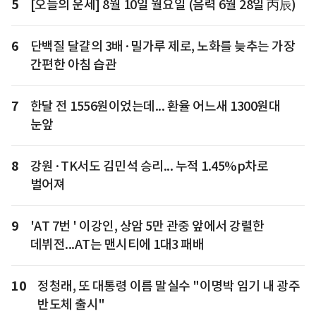
5
[오늘의 운세] 8월 10일 월요일 (음력 6월 28일 丙辰)
6
단백질 달걀의 3배·밀가루 제로, 노화를 늦추는 가장
간편한 아침 습관
7
한달 전 1556원이었는데... 환율 어느새 1300원대
눈앞
8
강원·TK서도 김민석 승리... 누적 1.45%p차로
벌어져
9
'AT 7번 ' 이강인, 상암 5만 관중 앞에서 강렬한
데뷔전...AT는 맨시티에 1대3 패배
10
정청래, 또 대통령 이름 말실수 "이명박 임기 내 광주
반도체 출시"