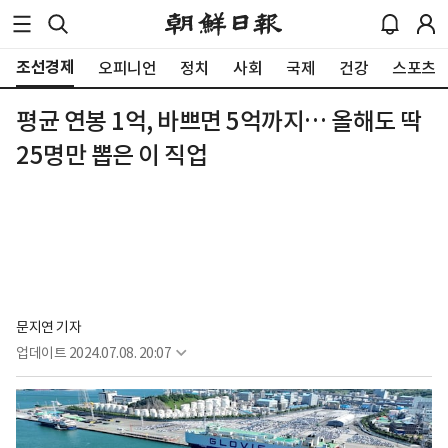
조선경제
오피니언
정치
사회
국제
건강
스포츠
평균 연봉 1억, 바쁘면 5억까지… 올해도 딱
25명만 뽑은 이 직업
문지연 기자
업데이트
2024.07.08. 20:07