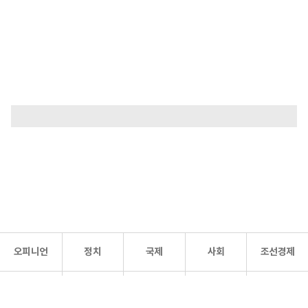
오피니언
정치
국제
사회
조선경제
문화·
조선
스포츠
건강
조선몰
연예
리더스