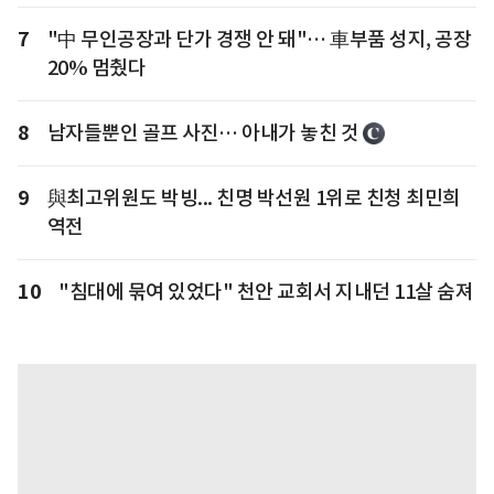
7
"中 무인공장과 단가 경쟁 안 돼"… 車부품 성지, 공장
20% 멈췄다
8
남자들뿐인 골프 사진… 아내가 놓친 것
9
與최고위원도 박빙... 친명 박선원 1위로 친청 최민희
역전
10
"침대에 묶여 있었다" 천안 교회서 지내던 11살 숨져