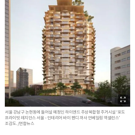
서울 강남구 논현동에 들어설 예정인 하이엔드 주상복합형 주거시설 ‘포도
프라이빗 레지던스 서울 - 인테리어 바이 펜디 까사 언베일링 액셀런스’
조감도. /연합뉴스