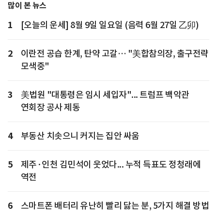
많이 본 뉴스
1
[오늘의 운세] 8월 9일 일요일 (음력 6월 27일 乙卯)
2
이란전 공습 한계, 탄약 고갈… "美합참의장, 출구전략
모색중"
3
美법원 "대통령은 임시 세입자"... 트럼프 백악관
연회장 공사 제동
4
부동산 치솟으니 커지는 집안 싸움
5
제주·인천 김민석이 웃었다... 누적 득표도 정청래에
역전
6
스마트폰 배터리 유난히 빨리 닳는 분, 5가지 해결 방법