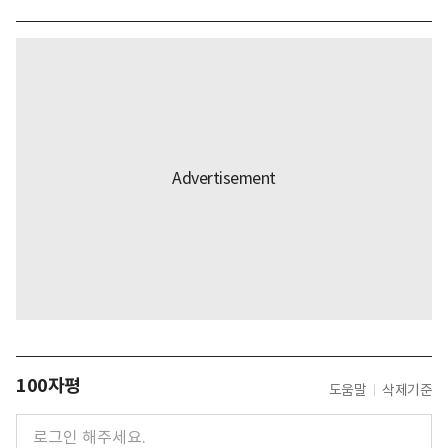
100자평
도움말
삭제기준