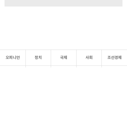
오피니언
정치
국제
사회
조선경제
문화·
조선
스포츠
건강
조선몰
연예
리더스
조선일보 공식 SNS
개인정보처리방침
사이트맵