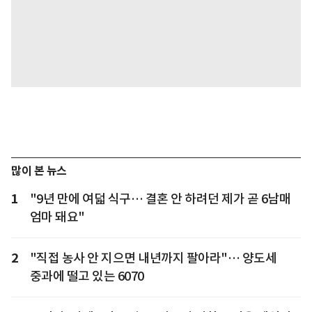
많이 본 뉴스
1
"9년 만에 여덟 식구… 결혼 안 하려던 제가 곧 6남매
엄마 돼요"
2
"직접 농사 안 지으면 내년까지 팔아라"… 양도세
중과에 떨고 있는 6070