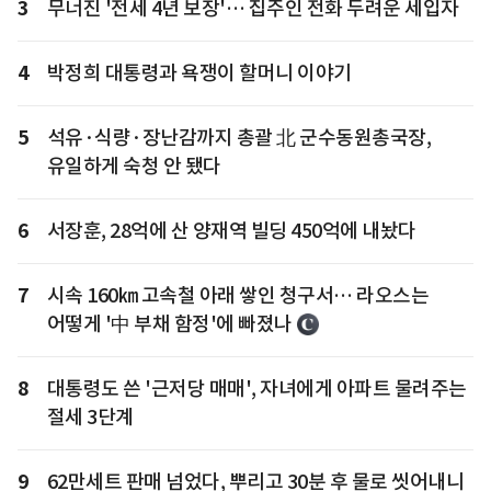
3
무너진 '전세 4년 보장'… 집주인 전화 두려운 세입자
4
박정희 대통령과 욕쟁이 할머니 이야기
5
석유·식량·장난감까지 총괄 北 군수동원총국장,
유일하게 숙청 안 됐다
6
서장훈, 28억에 산 양재역 빌딩 450억에 내놨다
7
시속 160㎞ 고속철 아래 쌓인 청구서… 라오스는
어떻게 '中 부채 함정'에 빠졌나
8
대통령도 쓴 '근저당 매매', 자녀에게 아파트 물려주는
절세 3단계
9
62만세트 판매 넘었다, 뿌리고 30분 후 물로 씻어내니