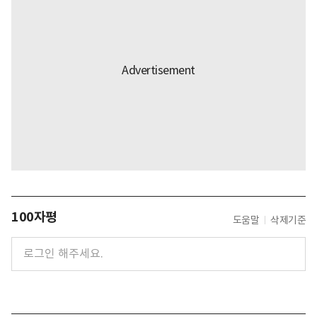
100자평
도움말
삭제기준