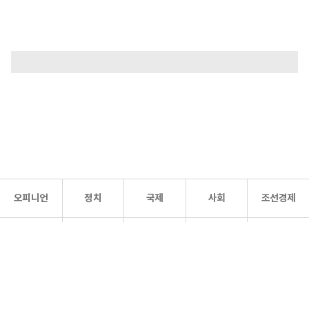
오피니언
정치
국제
사회
조선경제
문화·
조선
스포츠
건강
조선몰
연예
리더스
조선일보 공식 SNS