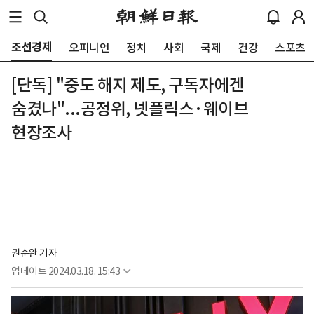
조선경제
오피니언
정치
사회
국제
건강
스포츠
[단독] "중도 해지 제도, 구독자에겐
숨겼나"...공정위, 넷플릭스·웨이브
현장조사
권순완 기자
업데이트
2024.03.18. 15:43