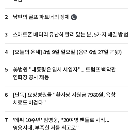
2
남편의 골프 파트너의 정체
3
스마트폰 배터리 유난히 빨리 닳는 분, 5가지 해결 방법
4
[오늘의 운세] 8월 9일 일요일 (음력 6월 27일 乙卯)
5
美법원 "대통령은 임시 세입자"... 트럼프 백악관
연회장 공사 제동
6
[단독] 요양병원들 "환자당 지원금 7980원, 욕창
치료도 버겁다"
7
'데뷔 10주년' 임영웅, "20여명 팬들로 시작...
영웅시대, 부족한 저를 최고로"