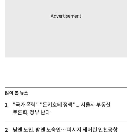
많이 본 뉴스
1
"국가 폭력" "돈키호테 정책"... 서울시 부동산
토론회, 정부 난타
2
낮엔 노인, 밤엔 노숙인… 피서지 돼버린 인천공항