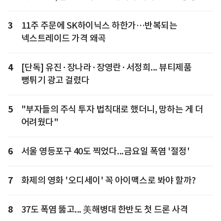
3
11주 주문에 SK하이닉스 하한가…반복되는
넥스트레이드 가격 왜곡
4
[단독] 유진·장나라·장영란·서정희... 뷰티제품
뻥튀기 광고 걸렸다
5
"부자들의 주식 투자 법칙대로 했더니, 망하는 게 더
어려웠다"
6
서울 영등포구 40도 찍었다...금요일 폭염 '절정'
7
화제의 영화 '오디세이' 꼭 아이맥스로 봐야 할까?
8
37도 폭염 뚫고... 美해병대 한반도 첫 드론 사격