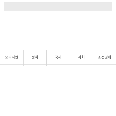
오피니언
정치
국제
사회
조선경제
문화·
조선
스포츠
건강
조선몰
연예
리더스
조선일보 공식 SNS
개인정보처리방침
사이트맵