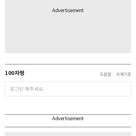
100자평
도움말
삭제기준