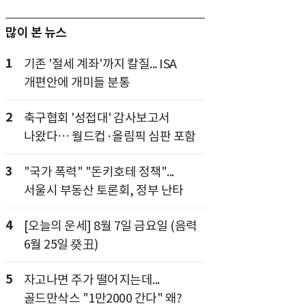
많이 본 뉴스
1
기존 '절세 계좌'까지 칼질... ISA
개편안에 개미들 분통
2
축구협회 '성접대' 감사보고서
나왔다… 월드컵·올림픽 심판 포함
3
"국가 폭력" "돈키호테 정책"...
서울시 부동산 토론회, 정부 난타
4
[오늘의 운세] 8월 7일 금요일 (음력
6월 25일 癸丑)
5
자고나면 주가 떨어지는데...
골드만삭스 "1만2000 간다" 왜?