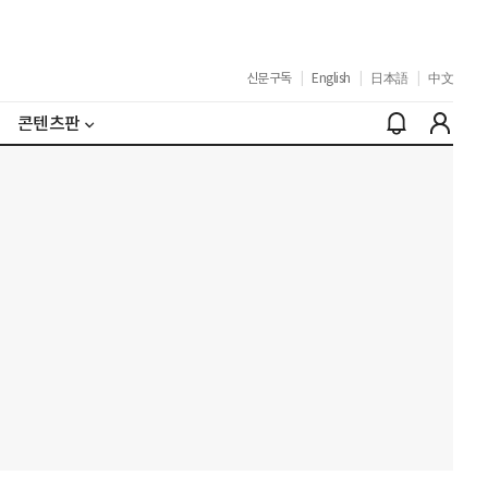
신문구독
|
English
|
日本語
|
中文
콘텐츠판