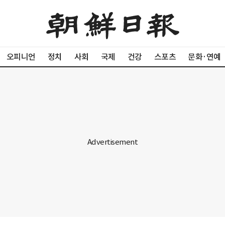
오피니언
정치
사회
국제
건강
스포츠
문화·연예