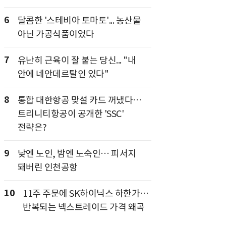
6
달콤한 '스테비아 토마토'... 농산물
아닌 가공식품이었다
7
유난히 근육이 잘 붙는 당신... "내
안에 네안데르탈인 있다"
8
통합 대한항공 맞설 카드 꺼냈다…
트리니티항공이 공개한 'SSC'
전략은?
9
낮엔 노인, 밤엔 노숙인… 피서지
돼버린 인천공항
10
11주 주문에 SK하이닉스 하한가…
반복되는 넥스트레이드 가격 왜곡