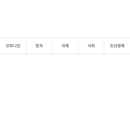
오피니언
정치
국제
사회
조선경제
문화·
조선
스포츠
건강
조선몰
연예
리더스
조선일보 공식 SNS
개인정보처리방침
사이트맵
Copyright 조선일보 All rights reserved. 무단 전재 및 재배포 금지.