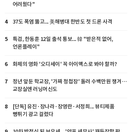
어려웠다"
4
37도 폭염 뚫고... 美해병대 한반도 첫 드론 사격
5
특검, 한동훈 12일 출석 통보... 韓 "받은적 없어,
언론플레이"
6
화제의 영화 '오디세이' 꼭 아이맥스로 봐야 할까?
7
정년 앞둔 학교장, '가짜 청첩장' 돌려 수백만원 챙겨…
교장실엔 러닝머신도
8
[단독] 유진·장나라·장영란·서정희... 뷰티제품
뻥튀기 광고 걸렸다
9
10차 방정식 된 보유세... '양포 세무사' 재등장할 판