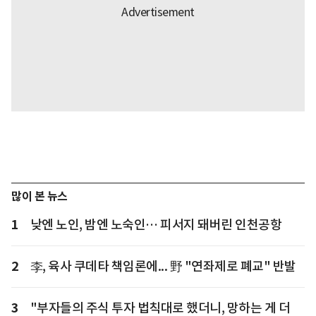
많이 본 뉴스
1
낮엔 노인, 밤엔 노숙인… 피서지 돼버린 인천공항
2
李, 육사 쿠데타 책임론에... 野 "연좌제로 폐교" 반발
3
"부자들의 주식 투자 법칙대로 했더니, 망하는 게 더