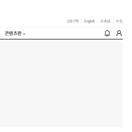
신문구독
|
English
|
日本語
|
中文
콘텐츠판