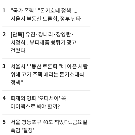
1
"국가 폭력" "돈키호테 정책"...
서울시 부동산 토론회, 정부 난타
2
[단독] 유진·장나라·장영란·
서정희... 뷰티제품 뻥튀기 광고
걸렸다
3
서울시 부동산 토론회 "배 아픈 사람
위해 고가 주택 때리는 돈키호테식
정책"
4
화제의 영화 '오디세이' 꼭
아이맥스로 봐야 할까?
5
서울 영등포구 40도 찍었다...금요일
폭염 '절정'