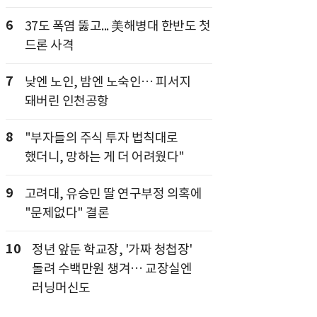
6
37도 폭염 뚫고... 美해병대 한반도 첫
드론 사격
7
낮엔 노인, 밤엔 노숙인… 피서지
돼버린 인천공항
8
"부자들의 주식 투자 법칙대로
했더니, 망하는 게 더 어려웠다"
9
고려대, 유승민 딸 연구부정 의혹에
"문제없다" 결론
10
정년 앞둔 학교장, '가짜 청첩장'
돌려 수백만원 챙겨… 교장실엔
러닝머신도