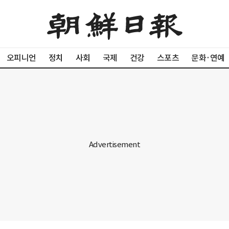
오피니언
정치
사회
국제
건강
스포츠
문화·연예