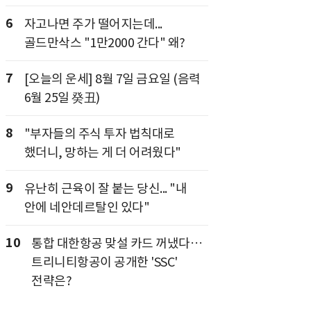
6
자고나면 주가 떨어지는데...
골드만삭스 "1만2000 간다" 왜?
7
[오늘의 운세] 8월 7일 금요일 (음력
6월 25일 癸丑)
8
"부자들의 주식 투자 법칙대로
했더니, 망하는 게 더 어려웠다"
9
유난히 근육이 잘 붙는 당신... "내
안에 네안데르탈인 있다"
10
통합 대한항공 맞설 카드 꺼냈다…
트리니티항공이 공개한 'SSC'
전략은?