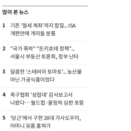
많이 본 뉴스
1
기존 '절세 계좌'까지 칼질... ISA
개편안에 개미들 분통
2
"국가 폭력" "돈키호테 정책"...
서울시 부동산 토론회, 정부 난타
3
달콤한 '스테비아 토마토'... 농산물
아닌 가공식품이었다
4
축구협회 '성접대' 감사보고서
나왔다… 월드컵·올림픽 심판 포함
5
'당근'에서 구한 20대 가사도우미,
어머니 유품 훔쳐가