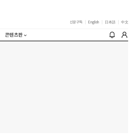
신문구독
|
English
|
日本語
|
中文
콘텐츠판