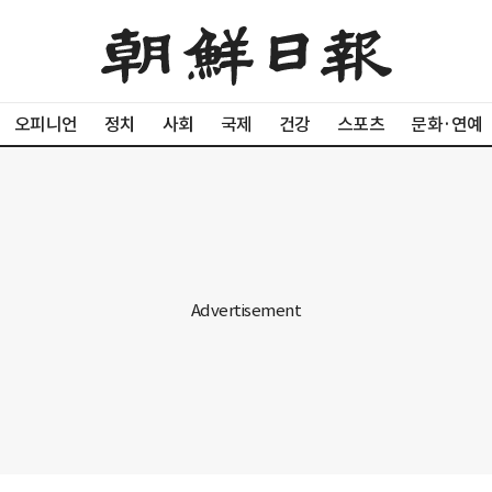
오피니언
정치
사회
국제
건강
스포츠
문화·연예