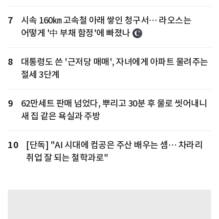
7
시속 160㎞ 고속철 아래 쌓인 청구서… 라오스는
어떻게 '中 부채 함정'에 빠졌나
8
대통령도 쓴 '근저당 매매', 자녀에게 아파트 물려주는
절세 3단계
9
62만세트 판매 넘었다, 뿌리고 30분 후 물로 씻어내니
새 집 같은 욕실과 주방
10
[단독] "AI 시대에 컴공은 주산 배우는 셈… 차라리
취업 잘 되는 철학과로"