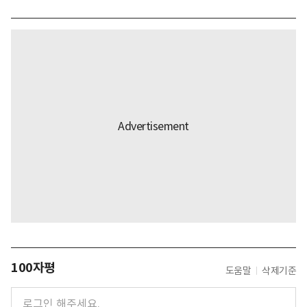
100자평
도움말
삭제기준