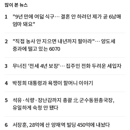
많이 본 뉴스
1
"9년 만에 여덟 식구… 결혼 안 하려던 제가 곧 6남매
엄마 돼요"
2
"직접 농사 안 지으면 내년까지 팔아라"… 양도세
중과에 떨고 있는 6070
3
무너진 '전세 4년 보장'… 집주인 전화 두려운 세입자
4
박정희 대통령과 욕쟁이 할머니 이야기
5
석유·식량·장난감까지 총괄 北 군수동원총국장,
유일하게 숙청 안 됐다
6
서장훈, 28억에 산 양재역 빌딩 450억에 내놨다