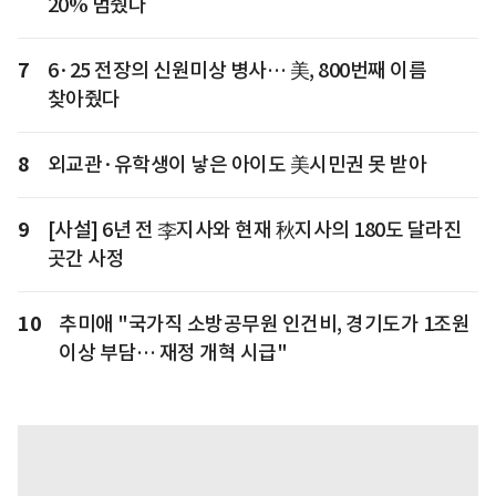
20% 멈췄다
7
6·25 전장의 신원미상 병사… 美, 800번째 이름
찾아줬다
8
외교관·유학생이 낳은 아이도 美시민권 못 받아
9
[사설] 6년 전 李지사와 현재 秋지사의 180도 달라진
곳간 사정
10
추미애 "국가직 소방공무원 인건비, 경기도가 1조원
이상 부담… 재정 개혁 시급"