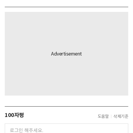
100자평
도움말
삭제기준