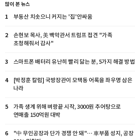
많이 본 뉴스
1
부동산 치솟으니 커지는 '집'안싸움
2
손현보 목사, 美 백악관서 트럼프 접견 "가족
초청해줘서 감사"
3
스마트폰 배터리 유난히 빨리 닳는 분, 5가지 해결 방법
4
[박정훈 칼럼] 국방장관이 모택동 어록을 좌우명 삼은
나라
5
가족 생계 위해 벼랑끝 시작, 3000원 추어탕으로
연매출 150억원 대박
6
"中 무인공장과 단가 경쟁 안 돼"… 車부품 성지, 공장