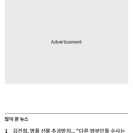
많이 본 뉴스
1
김건희, 명품 선물 추궁받자... "다른 영부인들 수사는