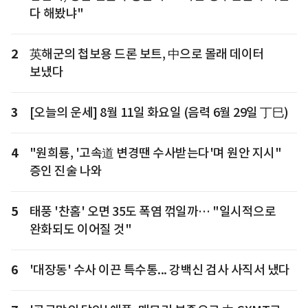
다 해봤냐"
2
英해군의 첩보용 드론 보트, 中으로 몰래 데이터
보냈다
3
[오늘의 운세] 8월 11일 화요일 (음력 6월 29일 丁巳)
4
"원희룡, '고속道 변경땐 수사받는다'며 원안 지시"
증인 진술 나와
5
태풍 '찬홈' 오면 35도 폭염 꺾일까… "일시적으로
완화되도 이어질 것"
6
'대장동' 수사 이끈 특수통... 강백신 검사 사직서 냈다