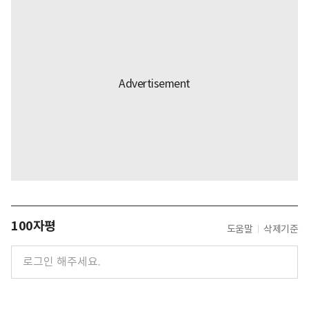
100자평
도움말
삭제기준