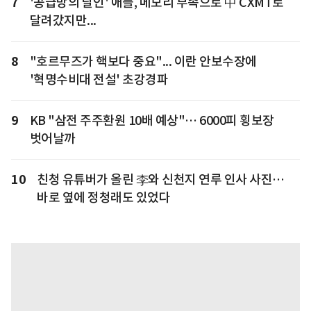
7
'공급망의 달인' 애플, 메모리 부족으로 中 CXMT로
달려갔지만...
8
"호르무즈가 핵보다 중요"... 이란 안보수장에
'혁명수비대 전설' 초강경파
9
KB "삼전 주주환원 10배 예상"… 6000피 횡보장
벗어날까
10
친청 유튜버가 올린 李와 신천지 연루 인사 사진…
바로 옆에 정청래도 있었다