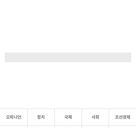
오피니언
정치
국제
사회
조선경제
문화·
조선
스포츠
건강
조선몰