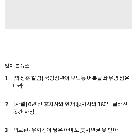
많이 본 뉴스
1
[박정훈 칼럼] 국방장관이 모택동 어록을 좌우명 삼은
나라
2
[사설] 6년 전 李지사와 현재 秋지사의 180도 달라진
곳간 사정
3
외교관·유학생이 낳은 아이도 美시민권 못 받아