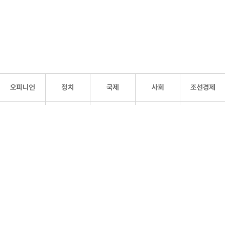
오피니언
정치
국제
사회
조선경제
문화·
조선
스포츠
건강
조선몰
연예
리더스
조선일보 공식 SNS
개인정보처리방침
사이트맵
Copyright 조선일보 All rights reserved. 무단 전재 및 재배포 금지.