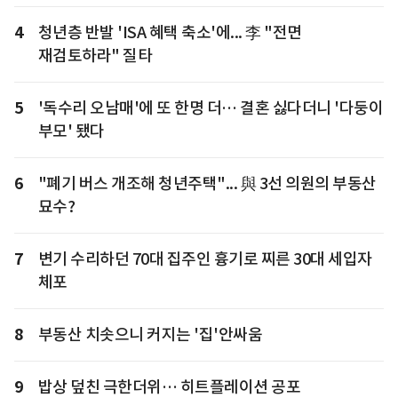
4
청년층 반발 'ISA 혜택 축소'에... 李 "전면
재검토하라" 질타
5
'독수리 오남매'에 또 한명 더… 결혼 싫다더니 '다둥이
부모' 됐다
6
"폐기 버스 개조해 청년주택"... 與 3선 의원의 부동산
묘수?
7
변기 수리하던 70대 집주인 흉기로 찌른 30대 세입자
체포
8
부동산 치솟으니 커지는 '집'안싸움
9
밥상 덮친 극한더위… 히트플레이션 공포