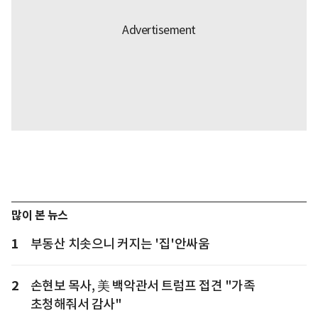
많이 본 뉴스
1
부동산 치솟으니 커지는 '집'안싸움
2
손현보 목사, 美 백악관서 트럼프 접견 "가족
초청해줘서 감사"