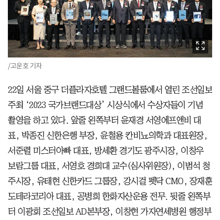
/고운호 기자
22일 서울 중구 더플라자호텔 그랜드볼룸에서 열린 조선일보
주최 ‘2023 국가브랜드대상’ 시상식에서 수상자들이 기념
촬영을 하고 있다. 앞줄 왼쪽부터 윤재경 서영에프앤비 대
표, 박종진 신한은행 부장, 윤철용 칸비뇨의학과 대표원장,
서준렬 미스터아빠 대표, 방세환 경기도 광주시장, 이창우
보람그룹 대표, 서영호 경희대 교수(심사위원장), 이범석 청
주시장, 유태현 신한카드 그룹장, 강시걸 펫닥 CMO, 장재훈
도테라코리아 대표, 공병희 한화자산운용 전무. 뒷줄 왼쪽부
터 이광회 조선일보 AD본부장, 이창현 가자연세병원 행정부