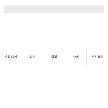
오피니언
정치
국제
사회
조선경제
문화·
조선
스포츠
건강
조선몰
연예
리더스
조선일보 공식 SNS