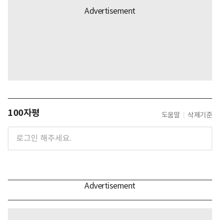
100자평
도움말
삭제기준