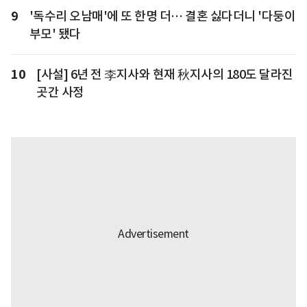
9
'독수리 오남매'에 또 한명 더… 결혼 싫다더니 '다둥이
부모' 됐다
10
[사설] 6년 전 李지사와 현재 秋지사의 180도 달라진
곳간 사정