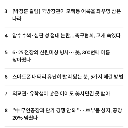
3
[박정훈 칼럼] 국방장관이 모택동 어록을 좌우명 삼은
나라
4
압수수색·심판 성 접대 논란... 축구협회, 고개 숙였다
5
6·25 전장의 신원미상 병사… 美, 800번째 이름
찾아줬다
6
스마트폰 배터리 유난히 빨리 닳는 분, 5가지 해결 방법
7
외교관·유학생이 낳은 아이도 美시민권 못 받아
8
"中 무인공장과 단가 경쟁 안 돼"… 車부품 성지, 공장
20% 멈췄다