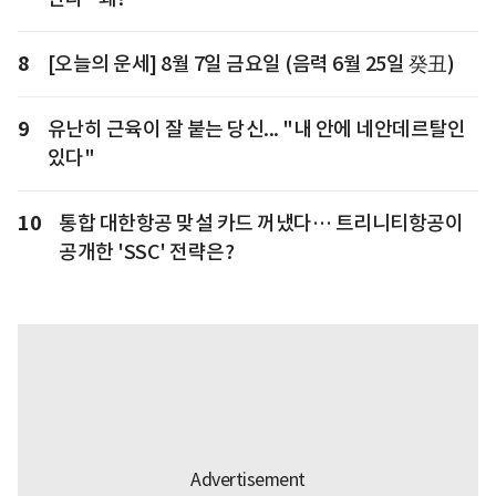
8
[오늘의 운세] 8월 7일 금요일 (음력 6월 25일 癸丑)
9
유난히 근육이 잘 붙는 당신... "내 안에 네안데르탈인
있다"
10
통합 대한항공 맞설 카드 꺼냈다… 트리니티항공이
공개한 'SSC' 전략은?