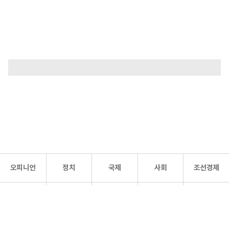
오피니언
정치
국제
사회
조선경제
문화·
조선
스포츠
건강
조선몰
연예
리더스