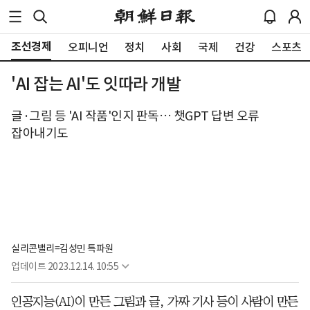
조선경제
오피니언
정치
사회
국제
건강
스포츠
'AI 잡는 AI'도 잇따라 개발
글·그림 등 'AI 작품'인지 판독… 챗GPT 답변 오류
잡아내기도
실리콘밸리=김성민 특파원
업데이트
2023.12.14. 10:55
인공지능(AI)이 만든 그림과 글, 가짜 기사 등이 사람이 만든