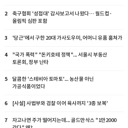
2
축구협회 '성접대' 감사보고서 나왔다… 월드컵·
올림픽 심판 포함
3
'당근'에서 구한 20대 가사도우미, 어머니 유품 훔쳐가
4
"국가 폭력" "돈키호테 정책"... 서울시 부동산
토론회, 정부 난타
5
달콤한 '스테비아 토마토'... 농산물 아닌
가공식품이었다
6
[사설] 사법부와 검찰 이어 육사까지 '3종 보복'
7
자고나면 주가 떨어지는데... 골드만삭스 "1만2000
간다" 왜?