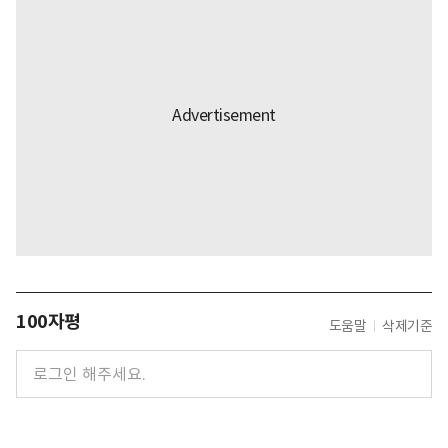
100자평
도움말
삭제기준