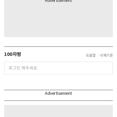
100자평
도움말
삭제기준