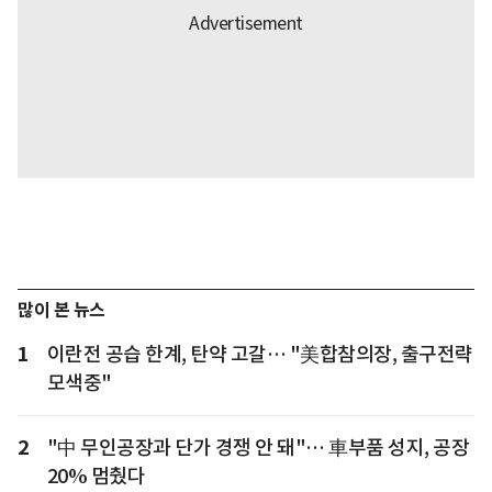
많이 본 뉴스
1
이란전 공습 한계, 탄약 고갈… "美합참의장, 출구전략
모색중"
2
"中 무인공장과 단가 경쟁 안 돼"… 車부품 성지, 공장
20% 멈췄다