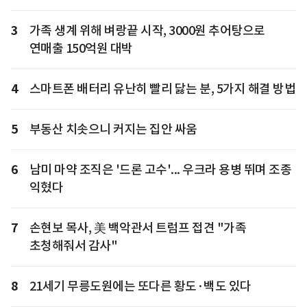
3
가족 생계 위해 벼랑끝 시작, 3000원 추어탕으로
연매출 150억원 대박
4
스마트폰 배터리 유난히 빨리 닳는 분, 5가지 해결 방법
5
부동산 치솟으니 커지는 집안 싸움
6
남미 마약 조직은 '드론 고수'... 우크라 용병 뛰며 조종
익혔다
7
손현보 목사, 美 백악관서 트럼프 접견 "가족
초청해줘서 감사"
8
21세기 무릉도원에는 또다른 황도·백도 있다