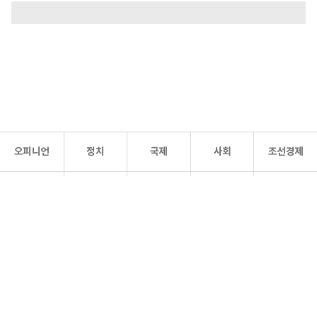
오피니언
정치
국제
사회
조선경제
문화·
조선
스포츠
건강
조선몰
연예
리더스
조선일보 공식 SNS
개인정보처리방침
사이트맵