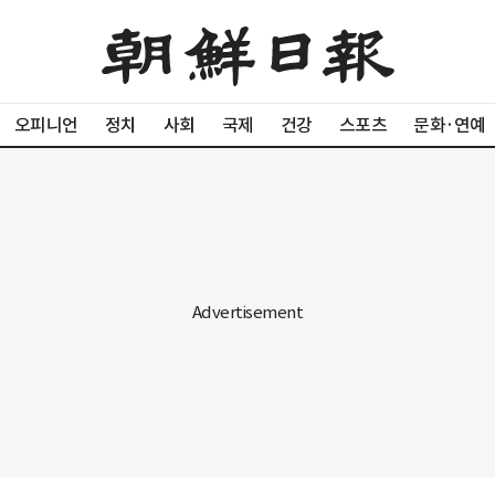
오피니언
정치
사회
국제
건강
스포츠
문화·연예