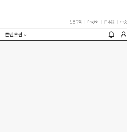
신문구독
|
English
|
日本語
|
中文
콘텐츠판