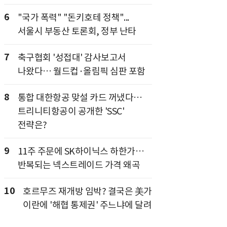
6
"국가 폭력" "돈키호테 정책"...
서울시 부동산 토론회, 정부 난타
7
축구협회 '성접대' 감사보고서
나왔다… 월드컵·올림픽 심판 포함
8
통합 대한항공 맞설 카드 꺼냈다…
트리니티항공이 공개한 'SSC'
전략은?
9
11주 주문에 SK하이닉스 하한가…
반복되는 넥스트레이드 가격 왜곡
10
호르무즈 재개방 임박? 결국은 美가
이란에 '해협 통제권' 주느냐에 달려