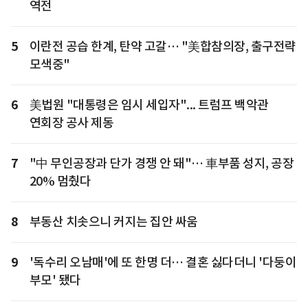
역전
5
이란전 공습 한계, 탄약 고갈… "美합참의장, 출구전략
모색중"
6
美법원 "대통령은 임시 세입자"... 트럼프 백악관
연회장 공사 제동
7
"中 무인공장과 단가 경쟁 안 돼"… 車부품 성지, 공장
20% 멈췄다
8
부동산 치솟으니 커지는 집안 싸움
9
'독수리 오남매'에 또 한명 더… 결혼 싫다더니 '다둥이
부모' 됐다