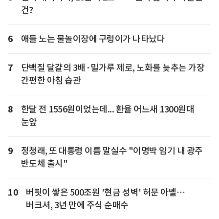
건?
6
애들 노는 물놀이장에 구렁이가 나타났다
7
단백질 달걀의 3배·밀가루 제로, 노화를 늦추는 가장
간편한 아침 습관
8
한달 전 1556원이었는데... 환율 어느새 1300원대
눈앞
9
정청래, 또 대통령 이름 말실수 "이명박 임기 내 광주
반도체 출시"
10
버핏이 쌓은 500조원 '현금 성벽' 허문 아벨…
버크셔, 3년 만에 주식 순매수