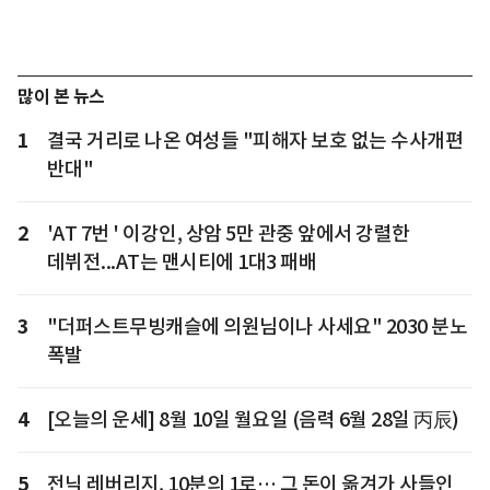
많이 본 뉴스
1
결국 거리로 나온 여성들 "피해자 보호 없는 수사개편
반대"
2
'AT 7번 ' 이강인, 상암 5만 관중 앞에서 강렬한
데뷔전...AT는 맨시티에 1대3 패배
3
"더퍼스트무빙캐슬에 의원님이나 사세요" 2030 분노
폭발
4
[오늘의 운세] 8월 10일 월요일 (음력 6월 28일 丙辰)
5
전닉 레버리지, 10분의 1로… 그 돈이 옮겨가 사들인