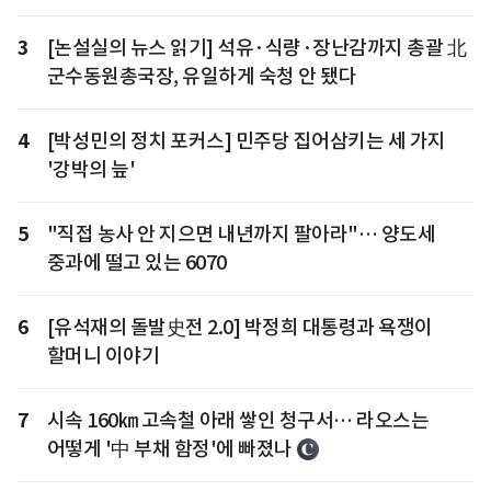
3
[논설실의 뉴스 읽기] 석유·식량·장난감까지 총괄 北
군수동원총국장, 유일하게 숙청 안 됐다
4
[박성민의 정치 포커스] 민주당 집어삼키는 세 가지
'강박의 늪'
5
"직접 농사 안 지으면 내년까지 팔아라"… 양도세
중과에 떨고 있는 6070
6
[유석재의 돌발史전 2.0] 박정희 대통령과 욕쟁이
할머니 이야기
7
시속 160㎞ 고속철 아래 쌓인 청구서… 라오스는
어떻게 '中 부채 함정'에 빠졌나