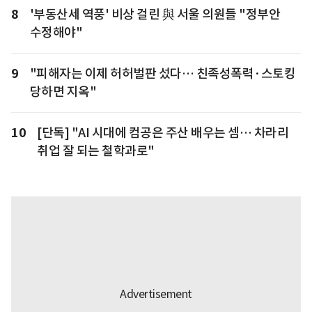
8
'부동산세 역풍' 비상 걸린 與 서울 의원들 "정부안
수정해야"
9
"피해자는 이제 허허벌판 섰다… 친족성폭력·스토킹
당하면 지옥"
10
[단독] "AI 시대에 컴공은 주산 배우는 셈… 차라리
취업 잘 되는 철학과로"