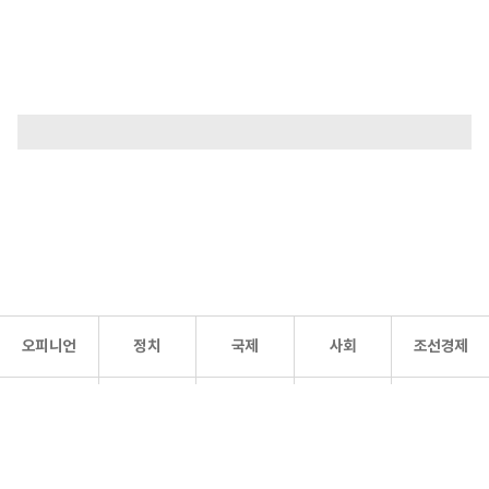
오피니언
정치
국제
사회
조선경제
문화·
조선
스포츠
건강
조선몰
연예
리더스
조선일보 공식 SNS