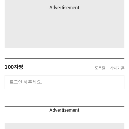
100자평
도움말
삭제기준