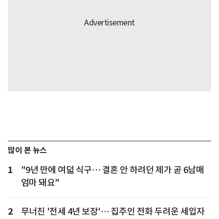
많이 본 뉴스
1
"9년 만에 여덟 식구… 결혼 안 하려던 제가 곧 6남매
엄마 돼요"
2
무너진 '전세 4년 보장'… 집주인 전화 두려운 세입자