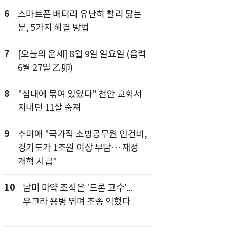
6
스마트폰 배터리 유난히 빨리 닳는
분, 5가지 해결 방법
7
[오늘의 운세] 8월 9일 일요일 (음력
6월 27일 乙卯)
8
"침대에 묶여 있었다" 천안 교회서
지내던 11살 숨져
9
추미애 "국가직 소방공무원 인건비,
경기도가 1조원 이상 부담… 재정
개혁 시급"
10
남미 마약 조직은 '드론 고수'...
우크라 용병 뛰며 조종 익혔다