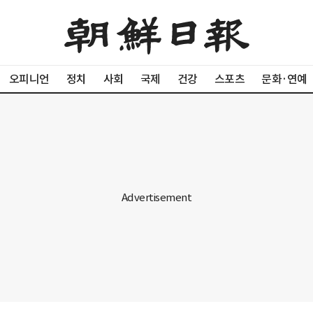
오피니언
정치
사회
국제
건강
스포츠
문화·연예