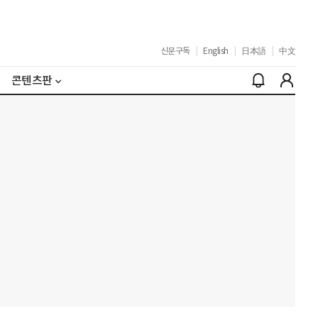
신문구독
|
English
|
日本語
|
中文
콘텐츠판