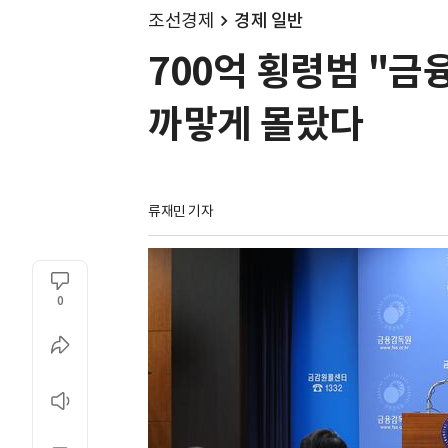
조선경제
경제 일반
700억 횡령범 "금
까맣게 몰랐다
류재민 기자
0