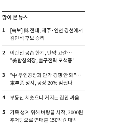
많이 본 뉴스
1
[속보] 與 전대, 제주·인천 경선에서
김민석 후보 승리
2
이란전 공습 한계, 탄약 고갈…
"美합참의장, 출구전략 모색중"
3
"中 무인공장과 단가 경쟁 안 돼"…
車부품 성지, 공장 20% 멈췄다
4
부동산 치솟으니 커지는 집안 싸움
5
가족 생계 위해 벼랑끝 시작, 3000원
추어탕으로 연매출 150억원 대박