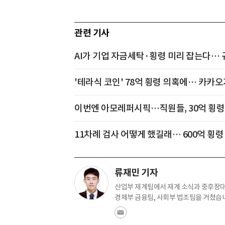
관련 기사
AI가 기업 자금세탁·횡령 미리 잡는다… 
'테라식 코인' 78억 횡령 의혹에… 카카오
이번엔 아모레퍼시픽…직원들, 30억 횡령
11차례 검사 어떻게 했길래… 600억 횡
류재민 기자
산업부 재계팀에서 재계 소식과 중후장대 
경제부 금융팀, 사회부 법조팀을 거쳤습