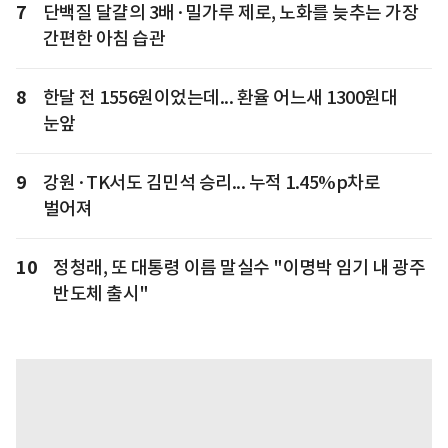
7
단백질 달걀의 3배·밀가루 제로, 노화를 늦추는 가장
간편한 아침 습관
8
한달 전 1556원이었는데... 환율 어느새 1300원대
눈앞
9
강원·TK서도 김민석 승리... 누적 1.45%p차로
벌어져
10
정청래, 또 대통령 이름 말실수 "이명박 임기 내 광주
반도체 출시"