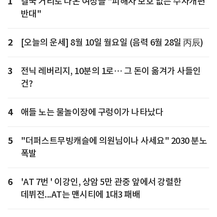
1
결국 거리로 나온 여성들 "피해자 보호 없는 수사개편
반대"
2
[오늘의 운세] 8월 10일 월요일 (음력 6월 28일 丙辰)
3
전닉 레버리지, 10분의 1로… 그 돈이 옮겨가 사들인
건?
4
애들 노는 물놀이장에 구렁이가 나타났다
5
"더퍼스트무빙캐슬에 의원님이나 사세요" 2030 분노
폭발
6
'AT 7번 ' 이강인, 상암 5만 관중 앞에서 강렬한
데뷔전...AT는 맨시티에 1대3 패배