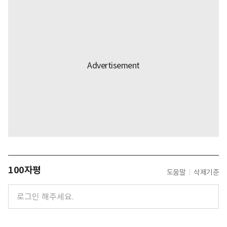
100자평
도움말
삭제기준