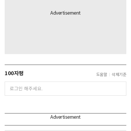
100자평
도움말
삭제기준