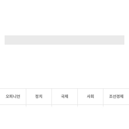
오피니언
정치
국제
사회
조선경제
문화·
조선
스포츠
건강
조선몰
연예
리더스