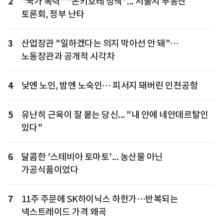
2
"국가 폭력" "돈키호테 정책"... 서울시 부동산
토론회, 정부 난타
3
산업장관 "일하겠다는 의지 막아선 안 돼"…
노동장관과 공개적 시각차
4
낮엔 노인, 밤엔 노숙인… 피서지 돼버린 인천공항
5
유난히 근육이 잘 붙는 당신... "내 안에 네안데르탈인
있다"
6
달콤한 '스테비아 토마토'... 농산물 아닌
가공식품이었다
7
11주 주문에 SK하이닉스 하한가…반복되는
넥스트레이드 가격 왜곡