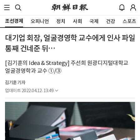
조선경제
오피니언
정치
사회
국제
건강
스포츠
대기업 회장, 얼굴경영학 교수에게 인사 파일
통째 건네준 뒤…
[김기훈의 Idea & Strategy] 주선희 원광디지털대학교
얼굴경영학과 교수 ①/③
김기훈 기자
업데이트
2022.04.12. 13:49