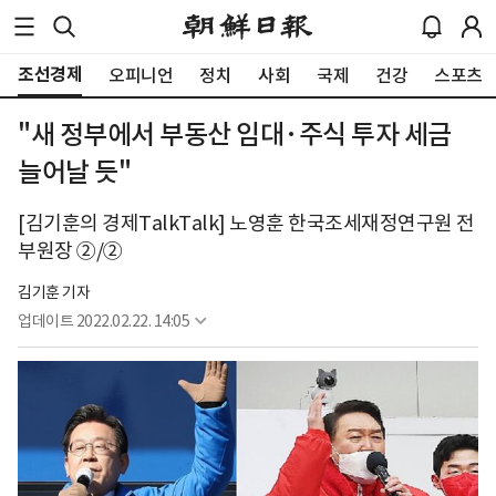
조선경제
오피니언
정치
사회
국제
건강
스포츠
"새 정부에서 부동산 임대·주식 투자 세금
늘어날 듯"
[김기훈의 경제TalkTalk] 노영훈 한국조세재정연구원 전
부원장 ②/②
김기훈 기자
업데이트
2022.02.22. 14:05