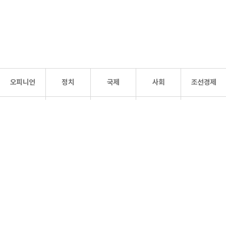
오피니언
정치
국제
사회
조선경제
문화·
조선
스포츠
건강
조선몰
연예
리더스
조선일보 공식 SNS
개인정보처리방침
사이트맵
Copyright 조선일보 All rights reserved. 무단 전재 및 재배포 금지.