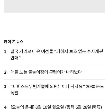
많이 본 뉴스
1
결국 거리로 나온 여성들 "피해자 보호 없는 수사개편
반대"
2
애들 노는 물놀이장에 구렁이가 나타났다
3
"더퍼스트무빙캐슬에 의원님이나 사세요" 2030 분노
폭발
4
[오늘의 운세] 8월 10일 월요일 (음력 6월 28일 丙辰)