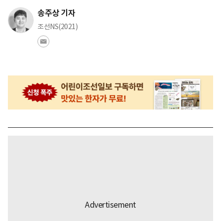
송주상 기자
조선NS(2021)