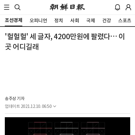
조선경제
오피니언
정치
사회
국제
건강
스포츠
'헐헐헐' 세 글자, 4200만원에 팔렸다… 이
곳 어디길래
송주상 기자
업데이트
2021.12.10. 06:50