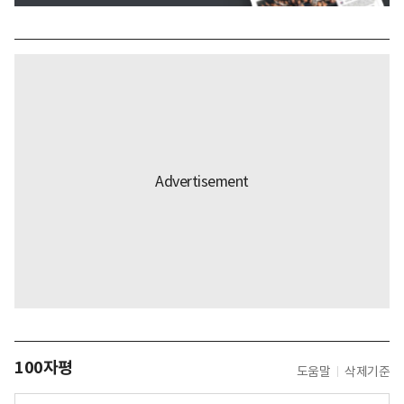
100자평
도움말
삭제기준