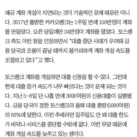
예금 계좌 개설이 지연되는 것이 기술적인 문제 때문은 아니
다. 2017년 출범한 카카오뱅크는 1주일 만에 150만명이 계좌
를 만들었다. 오픈 당일에만 24만명이 계좌를 열었다. 토스뱅
크 측도 이런 점을 인정하면서 “대출 중단 사태가 우려돼 금
융 당국과 조율이 끝날 때까지 불가피하게 계좌 개설 속도를
조절하고 있다”고 했다.
토스뱅크 계좌를 개설하면 대출 신청을 할 수 있다. 그런데
현재 대출 증가 속도가 너무 빠르다는 것이 문제 되는 것이
다. 지난 5~8일 단 나흘 만에 3000억원의 신용대출이 실행됐
다. 금융 당국이 정한 토스뱅크의 올해 대출 총량(5000억원)
의 60%에 달한다. 이런 추세라면 일주일도 안 돼 대출 한도
가 바닥나 서비스를 중단할 수밖에 없다. 이런 부담 때문에
계좌 개설 속도를 늦추고 있는 셈이다.