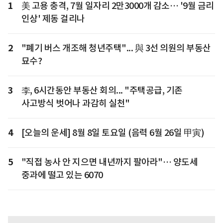
1
美 고용 충격, 7월 일자리 2만3000개 감소… '9월 금리
인상' 제동 걸리나
2
"폐기 버스 개조해 청년주택"... 與 3선 의원의 부동산
묘수?
3
李, 6시간동안 부동산 회의... "주택공급, 기존
사고방식 벗어나 과감히 실천"
4
[오늘의 운세] 8월 8일 토요일 (음력 6월 26일 甲寅)
5
"직접 농사 안 지으면 내년까지 팔아라"… 양도세
중과에 떨고 있는 6070