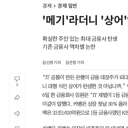
경제
경제 일반
'메기'라더니 '상어
확실한 주인 있는 최대 금융사 탄생
기존 금융사 역차별 논란
김신영 기자
김은정 기자
“IT 공룡이 만든 은행이 금융 대장주가 되
0
니 대형 식인 상어가 탄생한 것 아닙니까.
6일 한 금융회사 임원은 “IT 재벌이 1등
이같이 말했다. 카뱅은 상장 첫날 30% 올라
액은 33조1620억원으로 1등 금융사였던 K