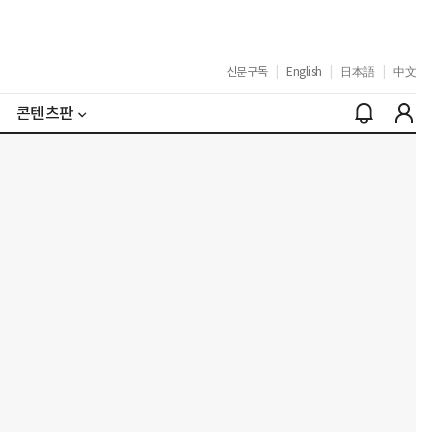
신문구독
|
English
|
日本語
|
中文
콘텐츠판