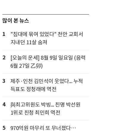
많이 본 뉴스
1
"침대에 묶여 있었다" 천안 교회서
지내던 11살 숨져
2
[오늘의 운세] 8월 9일 일요일 (음력
6월 27일 乙卯)
3
제주·인천 김민석이 웃었다... 누적
득표도 정청래에 역전
4
與최고위원도 박빙... 친명 박선원
1위로 친청 최민희 역전
5
970억원 마무리 또 무너졌다…