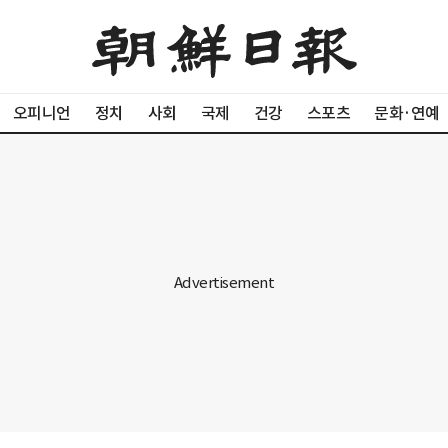
오피니언
정치
사회
국제
건강
스포츠
문화·연예