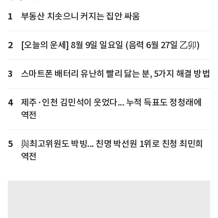
1
부동산 치솟으니 커지는 집안 싸움
2
[오늘의 운세] 8월 9일 일요일 (음력 6월 27일 乙卯)
3
스마트폰 배터리 유난히 빨리 닳는 분, 5가지 해결 방법
4
제주·인천 김민석이 웃었다... 누적 득표도 정청래에
역전
5
與최고위원도 박빙... 친명 박선원 1위로 친청 최민희
역전