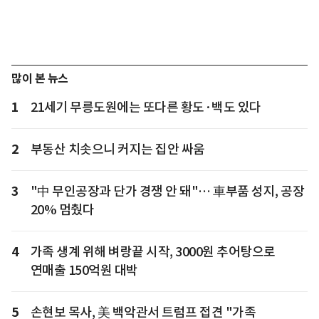
많이 본 뉴스
1
21세기 무릉도원에는 또다른 황도·백도 있다
2
부동산 치솟으니 커지는 집안 싸움
3
"中 무인공장과 단가 경쟁 안 돼"… 車부품 성지, 공장
20% 멈췄다
4
가족 생계 위해 벼랑끝 시작, 3000원 추어탕으로
연매출 150억원 대박
5
손현보 목사, 美 백악관서 트럼프 접견 "가족