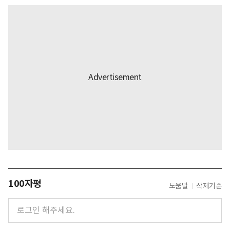
100자평
도움말
삭제기준