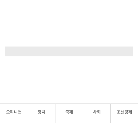
오피니언
정치
국제
사회
조선경제
문화·
조선
스포츠
건강
조선몰
연예
리더스