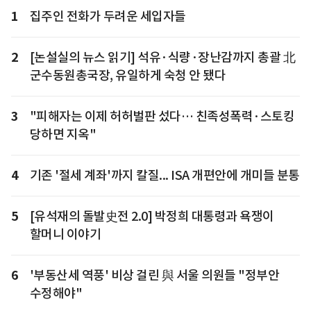
1
집주인 전화가 두려운 세입자들
2
[논설실의 뉴스 읽기] 석유·식량·장난감까지 총괄 北
군수동원총국장, 유일하게 숙청 안 됐다
3
"피해자는 이제 허허벌판 섰다… 친족성폭력·스토킹
당하면 지옥"
4
기존 '절세 계좌'까지 칼질... ISA 개편안에 개미들 분통
5
[유석재의 돌발史전 2.0] 박정희 대통령과 욕쟁이
할머니 이야기
6
'부동산세 역풍' 비상 걸린 與 서울 의원들 "정부안
수정해야"