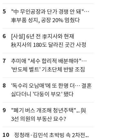
5
"中 무인공장과 단가 경쟁 안 돼"…
車부품 성지, 공장 20% 멈췄다
6
[사설] 6년 전 李지사와 현재
秋지사의 180도 달라진 곳간 사정
7
추미애 "세수 합리적 배분해야"…
'반도체 벨트' 기초단체 반발 조짐
8
'독수리 오남매'에 또 한명 더… 결혼
싫다더니 '다둥이 부모' 됐다
9
"폐기 버스 개조해 청년주택"... 與
3선 의원의 부동산 묘수?
10
정청래·김민석 초박빙 속 2차전...