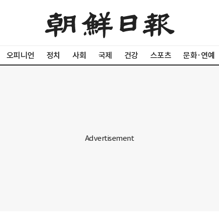
오피니언
정치
사회
국제
건강
스포츠
문화·연예