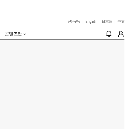
신문구독
|
English
|
日本語
|
中文
콘텐츠판