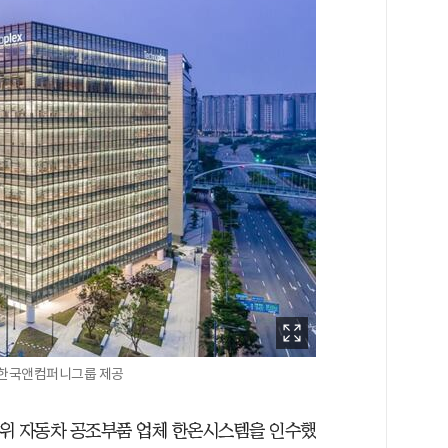
./한국앤컴퍼니그룹 제공
2위 자동차 공조부품 업체 한온시스템을 인수했