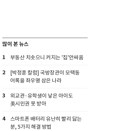
많이 본 뉴스
1
부동산 치솟으니 커지는 '집'안싸움
2
[박정훈 칼럼] 국방장관이 모택동
어록을 좌우명 삼은 나라
3
외교관·유학생이 낳은 아이도
美시민권 못 받아
4
스마트폰 배터리 유난히 빨리 닳는
분, 5가지 해결 방법