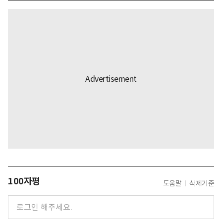
100자평
도움말
삭제기준