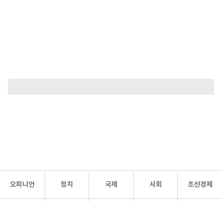
오피니언
정치
국제
사회
조선경제
문화·
조선
스포츠
건강
조선몰
연예
리더스