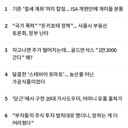
1
기존 '절세 계좌'까지 칼질... ISA 개편안에 개미들 분통
2
"국가 폭력" "돈키호테 정책"... 서울시 부동산
토론회, 정부 난타
3
자고나면 주가 떨어지는데... 골드만삭스 "1만2000
간다" 왜?
4
달콤한 '스테비아 토마토'... 농산물 아닌
가공식품이었다
5
'당근'에서 구한 20대 가사도우미, 어머니 유품 훔쳐가
6
"부자들의 주식 투자 법칙대로 했더니, 망하는 게 더
어려웠다"