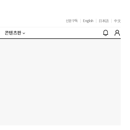
신문구독
|
English
|
日本語
|
中文
콘텐츠판