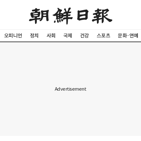
오피니언
정치
사회
국제
건강
스포츠
문화·연예