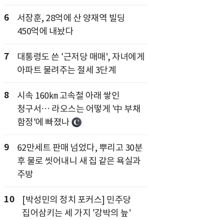
6
서장훈, 28억에 산 양재역 빌딩
450억에 내놨다
7
대통령도 쓴 '근저당 매매', 자녀에게
아파트 물려주는 절세 3단계
8
시속 160㎞ 고속철 아래 쌓인
청구서… 라오스는 어떻게 '中 부채
함정'에 빠졌나
9
62만세트 판매 넘었다, 뿌리고 30분
후 물로 씻어내니 새 집 같은 욕실과
주방
10
[박성민의 정치 포커스] 민주당
집어삼키는 세 가지 '강박의 늪'