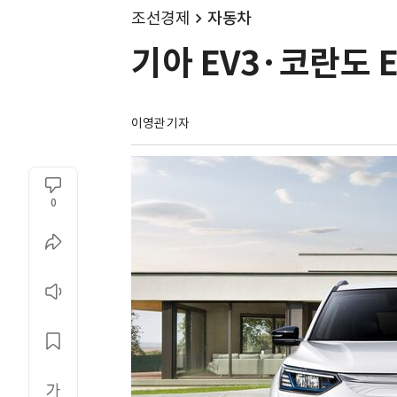
조선경제
자동차
기아 EV3·코란도 
이영관 기자
0