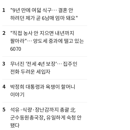
1
"9년 만에 여덟 식구… 결혼 안
하려던 제가 곧 6남매 엄마 돼요"
2
"직접 농사 안 지으면 내년까지
팔아라"… 양도세 중과에 떨고 있는
6070
3
무너진 '전세 4년 보장'… 집주인
전화 두려운 세입자
4
박정희 대통령과 욕쟁이 할머니
이야기
5
석유·식량·장난감까지 총괄 北
군수동원총국장, 유일하게 숙청 안
됐다