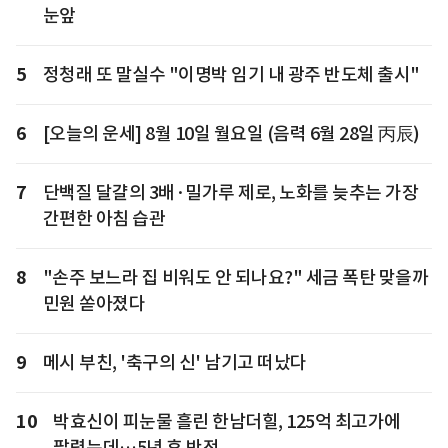
눈앞
5
정청래 또 말실수 "이명박 임기 내 광주 반도체 출시"
6
[오늘의 운세] 8월 10일 월요일 (음력 6월 28일 丙辰)
7
단백질 달걀의 3배·밀가루 제로, 노화를 늦추는 가장
간편한 아침 습관
8
"손주 보느라 집 비워도 안 되나요?" 세금 폭탄 맞을까
민원 쏟아졌다
9
메시 부친, '축구의 신' 남기고 떠났다
10
박효신이 피눈물 흘린 한남더힐, 125억 최고가에
팔렸는데…5년 후 반전