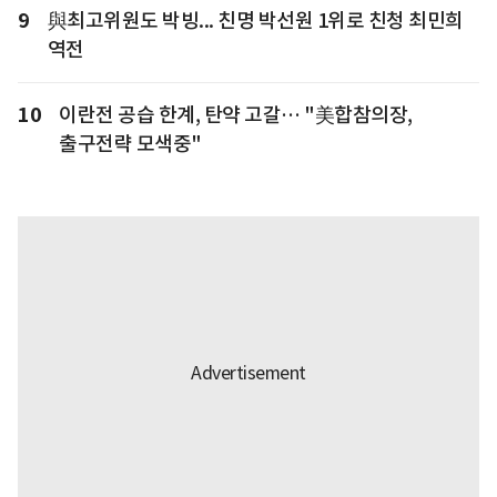
9
與최고위원도 박빙... 친명 박선원 1위로 친청 최민희
역전
10
이란전 공습 한계, 탄약 고갈… "美합참의장,
출구전략 모색중"