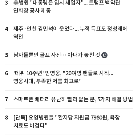
3
美법원 "대통령은 임시 세입자"... 트럼프 백악관
연회장 공사 제동
4
제주·인천 김민석이 웃었다... 누적 득표도 정청래에
역전
5
남자들뿐인 골프 사진… 아내가 놓친 것
6
'데뷔 10주년' 임영웅, "20여명 팬들로 시작...
영웅시대, 부족한 저를 최고로"
7
스마트폰 배터리 유난히 빨리 닳는 분, 5가지 해결 방법
8
[단독] 요양병원들 "환자당 지원금 7980원, 욕창
치료도 버겁다"