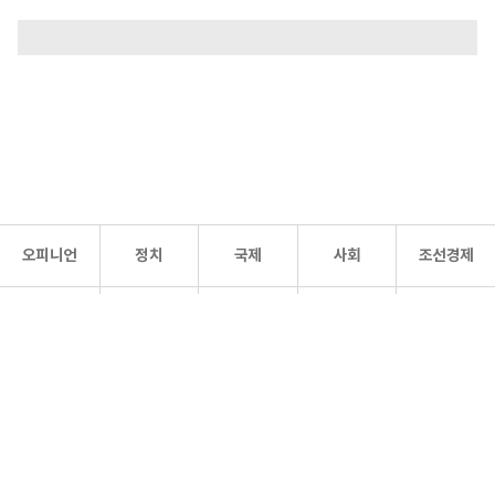
오피니언
정치
국제
사회
조선경제
문화·
조선
스포츠
건강
조선몰
연예
리더스
조선일보 공식 SNS
개인정보처리방침
사이트맵