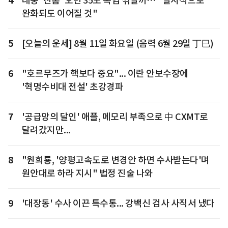
4
태풍 '찬홈' 오면 35도 폭염 꺾일까… "일시적으로
완화되도 이어질 것"
5
[오늘의 운세] 8월 11일 화요일 (음력 6월 29일 丁巳)
6
"호르무즈가 핵보다 중요"... 이란 안보수장에
'혁명수비대 전설' 초강경파
7
'공급망의 달인' 애플, 메모리 부족으로 中 CXMT로
달려갔지만...
8
"원희룡, '양평고속도로 변경안 하면 수사받는다'며
원안대로 하라 지시" 법정 진술 나와
9
'대장동' 수사 이끈 특수통... 강백신 검사 사직서 냈다