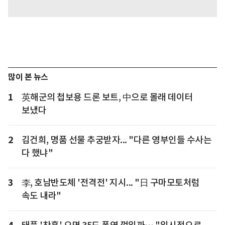
많이 본 뉴스
1
英해군의 첩보용 드론 보트, 中으로 몰래 데이터
보냈다
2
김건희, 명품 선물 추궁받자... "다른 영부인들 수사는
다 했냐"
3
李, 호남반도체 '전격전' 지시... "日 구마모토처럼
속도 내라"