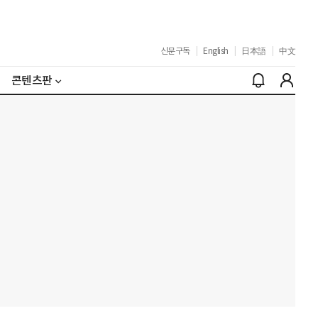
신문구독
|
English
|
日本語
|
中文
콘텐츠판