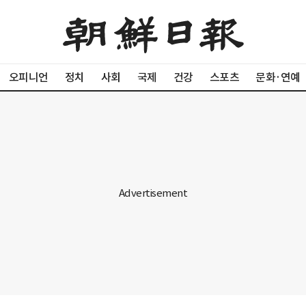
오피니언
정치
사회
국제
건강
스포츠
문화·연예