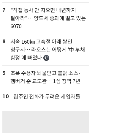
7
"직접 농사 안 지으면 내년까지
팔아라"… 양도세 중과에 떨고 있는
6070
8
시속 160㎞ 고속철 아래 쌓인
청구서… 라오스는 어떻게 '中 부채
함정'에 빠졌나
9
조폭 수용자 뇌물받고 불닭 소스·
햄버거 준 교도관… 1심 징역 7년
10
집주인 전화가 두려운 세입자들