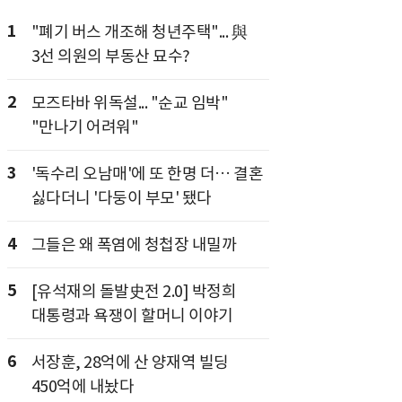
1
"폐기 버스 개조해 청년주택"... 與
3선 의원의 부동산 묘수?
2
모즈타바 위독설... "순교 임박"
"만나기 어려워"
3
'독수리 오남매'에 또 한명 더… 결혼
싫다더니 '다둥이 부모' 됐다
4
그들은 왜 폭염에 청첩장 내밀까
5
[유석재의 돌발史전 2.0] 박정희
대통령과 욕쟁이 할머니 이야기
6
서장훈, 28억에 산 양재역 빌딩
450억에 내놨다