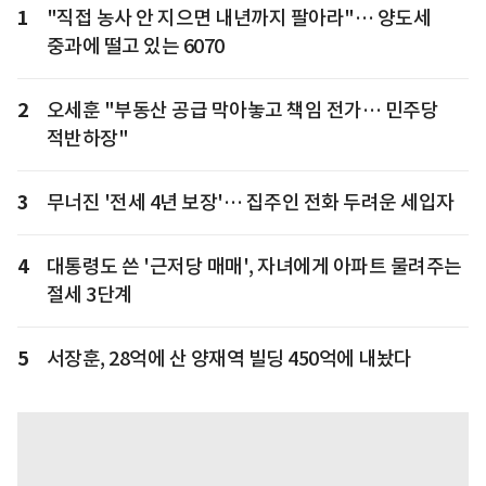
1
"직접 농사 안 지으면 내년까지 팔아라"… 양도세
중과에 떨고 있는 6070
2
오세훈 "부동산 공급 막아놓고 책임 전가… 민주당
적반하장"
3
무너진 '전세 4년 보장'… 집주인 전화 두려운 세입자
4
대통령도 쓴 '근저당 매매', 자녀에게 아파트 물려주는
절세 3단계
5
서장훈, 28억에 산 양재역 빌딩 450억에 내놨다