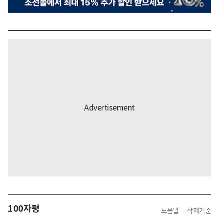
100자평
도움말
삭제기준