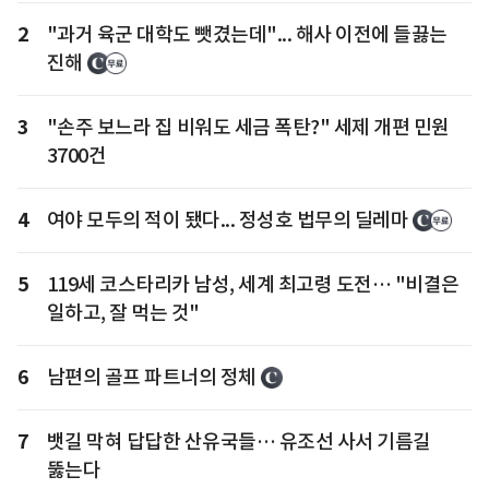
2
"과거 육군 대학도 뺏겼는데"... 해사 이전에 들끓는
진해
3
"손주 보느라 집 비워도 세금 폭탄?" 세제 개편 민원
3700건
4
여야 모두의 적이 됐다... 정성호 법무의 딜레마
5
119세 코스타리카 남성, 세계 최고령 도전… "비결은
일하고, 잘 먹는 것"
6
남편의 골프 파트너의 정체
7
뱃길 막혀 답답한 산유국들… 유조선 사서 기름길
뚫는다