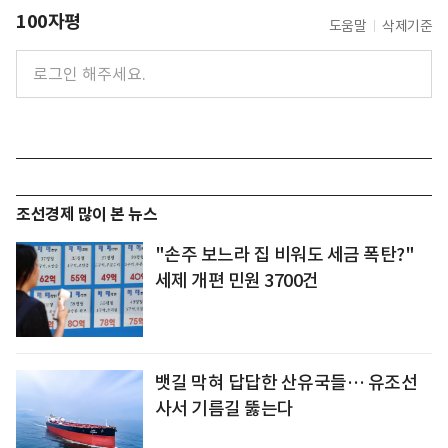
100자평
도움말
삭제기준
조선경제 많이 본 뉴스
"손주 보느라 집 비워도 세금 폭탄?"
세제 개편 민원 3700건
뱃길 막혀 답답한 산유국들… 유조선
사서 기름길 뚫는다