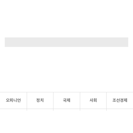
오피니언
정치
국제
사회
조선경제
문화·
조선
스포츠
건강
조선몰
연예
리더스