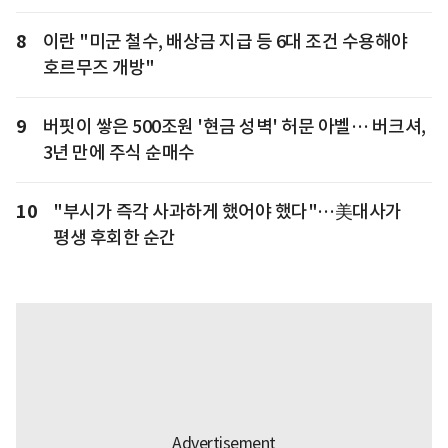
8
이란 "미군 철수, 배상금 지급 등 6대 조건 수용해야
호르무즈 개방"
9
버핏이 쌓은 500조원 '현금 성벽' 허문 아벨… 버크셔,
3년 만에 주식 순매수
10
"부시가 즉각 사과하게 했어야 했다"…美대사가
평생 후회한 순간